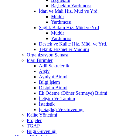
Başhekim
Başhekim Yardımcısı
İdari ve Mali Hiz. Müd ve Yrd.
Müdür
Yardımcısı
Sağlık Bakım Hiz. Müd ve Yrd
Müdür
Yardımcısı
Destek ve Kalite Hiz. Müd. ve Yrd.
Teknik Hizmetler Müdürü
Organizasyon Şeması
İdari Birimler
Adli Sekreterlik
Arşiv
Ayniyat Birimi
Bilgi İşlem
Disiplin Birimi
Ek Ödeme (Döner Sermaye) Birimi
İletişim Ve Tanıtım
İstatistik
İş Sağlığı Ve Güvenliği
Kalite Yönetimi
Projeler
TGAP
Bilgi Güvenliği