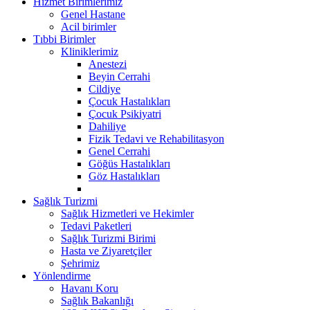
Hizmet Birimlerimiz
Genel Hastane
Acil birimler
Tıbbi Birimler
Kliniklerimiz
Anestezi
Beyin Cerrahi
Cildiye
Çocuk Hastalıkları
Çocuk Psikiyatri
Dahiliye
Fizik Tedavi ve Rehabilitasyon
Genel Cerrahi
Göğüs Hastalıkları
Göz Hastalıkları
Sağlık Turizmi
Sağlık Hizmetleri ve Hekimler
Tedavi Paketleri
Sağlık Turizmi Birimi
Hasta ve Ziyaretçiler
Şehrimiz
Yönlendirme
Havanı Koru
Sağlık Bakanlığı