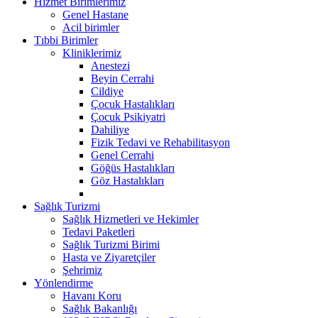
Hizmet Birimlerimiz
Genel Hastane
Acil birimler
Tıbbi Birimler
Kliniklerimiz
Anestezi
Beyin Cerrahi
Cildiye
Çocuk Hastalıkları
Çocuk Psikiyatri
Dahiliye
Fizik Tedavi ve Rehabilitasyon
Genel Cerrahi
Göğüs Hastalıkları
Göz Hastalıkları
Sağlık Turizmi
Sağlık Hizmetleri ve Hekimler
Tedavi Paketleri
Sağlık Turizmi Birimi
Hasta ve Ziyaretçiler
Şehrimiz
Yönlendirme
Havanı Koru
Sağlık Bakanlığı