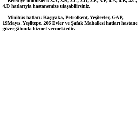
Belediye otobüsleri: 3.A, 3.B, 3.C, 3.D, 3.E, 3.F, 4.A, 4.B, 4.C,
4.D hatlarıyla hastanemize ulaşabilirsiniz.
Minibüs hatları: Kaşıyaka, Petrolkent, Yeşilevler, GAP,
19Mayıs, Yeşiltepe, 206 Evler ve Şafak Mahallesi hatları hastane
güzergâhında hizmet vermektedir.