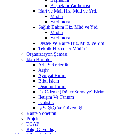
Başhekim
Başhekim Yardımcısı
İdari ve Mali Hiz. Müd ve Yrd.
Müdür
Yardımcısı
Sağlık Bakım Hiz. Müd ve Yrd
Müdür
Yardımcısı
Destek ve Kalite Hiz. Müd. ve Yrd.
Teknik Hizmetler Müdürü
Organizasyon Şeması
İdari Birimler
Adli Sekreterlik
Arşiv
Ayniyat Birimi
Bilgi İşlem
Disiplin Birimi
Ek Ödeme (Döner Sermaye) Birimi
İletişim Ve Tanıtım
İstatistik
İş Sağlığı Ve Güvenliği
Kalite Yönetimi
Projeler
TGAP
Bilgi Güvenliği