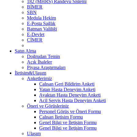
182 (MHRS) Randevu Sistemi
BİMER
SBN
Medula Hekim
E-Posta Sağlık
Batman Valiliği
E-Devlet
CİMER
Satın Alma
Doğrudan Temin
Açık İhaleler
Piyasa Araştırmaları
İletişim&Ulaşım
Anketlerimiz
Çalışan Geri Bildirim Anketi
Yatan Hasta Deneyim Anketi
Ayaktan Hasta Deneyim Anketi
Acil Servis Hasta Deneyim Anketi
Öneri ve Görüşleriniz
Personel Görüş ve Öneri Formu
Çalışan İletişim Formu
Genel Bilgi ve İletişim Formu
Genel Bilgi ve İletişim Formu
Ulaşım