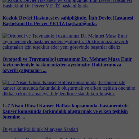
Kozluk Devlet Hastanesi ev sahipliğinde, İluh Devlet Hastanesi
Başhekimi Dr. Perver YETİZ başkanlığında.
Ortopedi ve Travmatoloji uzmanımız Dr. Mehmet Musa Emir
tayin nedeniyle hastanemizden ayrılmıştır. Doktorumuza
özverili çalışmaları ...
1–7 Nisan Ulusal Kanser Haftası kapsamında, hastanemizde
kanser konusunda farkındalık oluşturmak ve erken teşhisin
önemine ...
Duyurular
Poliklinik Muayene Saatlari