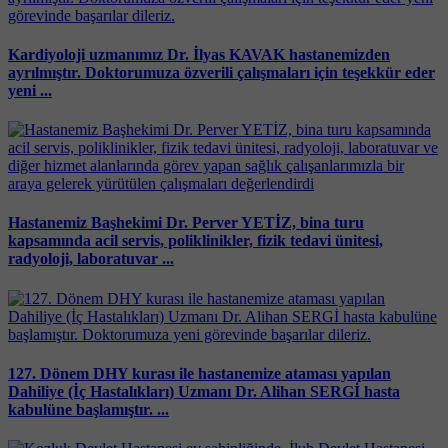
Kardiyoloji uzmanımız Dr. İlyas KAVAK hastanemizden
ayrılmıştır. Doktorumuza özverili çalışmaları için teşekkür eder
yeni ...
Hastanemiz Başhekimi Dr. Perver YETİZ, bina turu
kapsamında acil servis, poliklinikler, fizik tedavi ünitesi,
radyoloji, laboratuvar ...
127. Dönem DHY kurası ile hastanemize ataması yapılan
Dahiliye (İç Hastalıkları) Uzmanı Dr. Alihan SERGİ hasta
kabulüne başlamıştır. ...