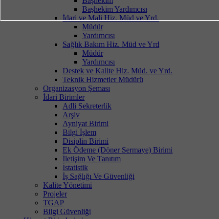
Başhekim
Başhekim Yardımcısı
İdari ve Mali Hiz. Müd ve Yrd.
Müdür
Yardımcısı
Sağlık Bakım Hiz. Müd ve Yrd
Müdür
Yardımcısı
Destek ve Kalite Hiz. Müd. ve Yrd.
Teknik Hizmetler Müdürü
Organizasyon Şeması
İdari Birimler
Adli Sekreterlik
Arşiv
Ayniyat Birimi
Bilgi İşlem
Disiplin Birimi
Ek Ödeme (Döner Sermaye) Birimi
İletişim Ve Tanıtım
İstatistik
İş Sağlığı Ve Güvenliği
Kalite Yönetimi
Projeler
TGAP
Bilgi Güvenliği