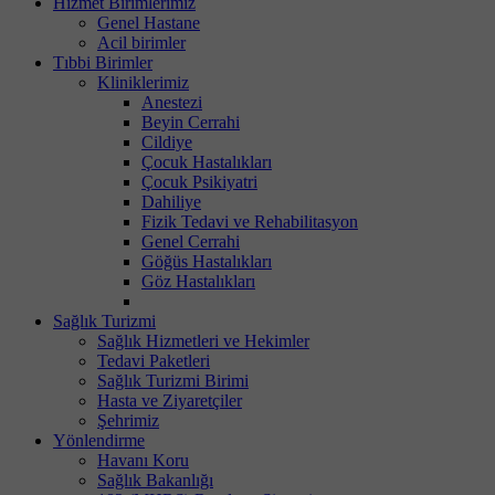
Hizmet Birimlerimiz
Genel Hastane
Acil birimler
Tıbbi Birimler
Kliniklerimiz
Anestezi
Beyin Cerrahi
Cildiye
Çocuk Hastalıkları
Çocuk Psikiyatri
Dahiliye
Fizik Tedavi ve Rehabilitasyon
Genel Cerrahi
Göğüs Hastalıkları
Göz Hastalıkları
Sağlık Turizmi
Sağlık Hizmetleri ve Hekimler
Tedavi Paketleri
Sağlık Turizmi Birimi
Hasta ve Ziyaretçiler
Şehrimiz
Yönlendirme
Havanı Koru
Sağlık Bakanlığı