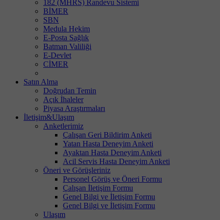
182 (MHRS) Randevu Sistemi
BİMER
SBN
Medula Hekim
E-Posta Sağlık
Batman Valiliği
E-Devlet
CİMER
Satın Alma
Doğrudan Temin
Açık İhaleler
Piyasa Araştırmaları
İletişim&Ulaşım
Anketlerimiz
Çalışan Geri Bildirim Anketi
Yatan Hasta Deneyim Anketi
Ayaktan Hasta Deneyim Anketi
Acil Servis Hasta Deneyim Anketi
Öneri ve Görüşleriniz
Personel Görüş ve Öneri Formu
Çalışan İletişim Formu
Genel Bilgi ve İletişim Formu
Genel Bilgi ve İletişim Formu
Ulaşım