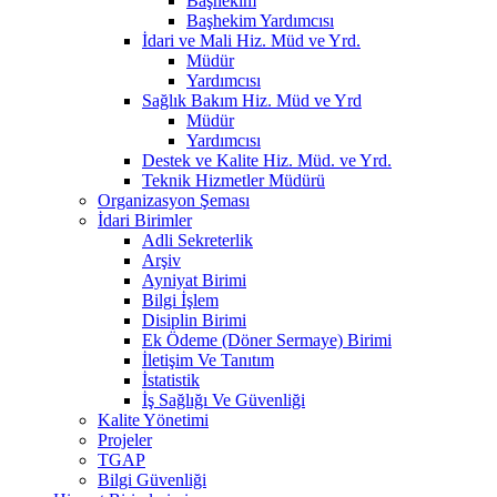
Başhekim
Başhekim Yardımcısı
İdari ve Mali Hiz. Müd ve Yrd.
Müdür
Yardımcısı
Sağlık Bakım Hiz. Müd ve Yrd
Müdür
Yardımcısı
Destek ve Kalite Hiz. Müd. ve Yrd.
Teknik Hizmetler Müdürü
Organizasyon Şeması
İdari Birimler
Adli Sekreterlik
Arşiv
Ayniyat Birimi
Bilgi İşlem
Disiplin Birimi
Ek Ödeme (Döner Sermaye) Birimi
İletişim Ve Tanıtım
İstatistik
İş Sağlığı Ve Güvenliği
Kalite Yönetimi
Projeler
TGAP
Bilgi Güvenliği