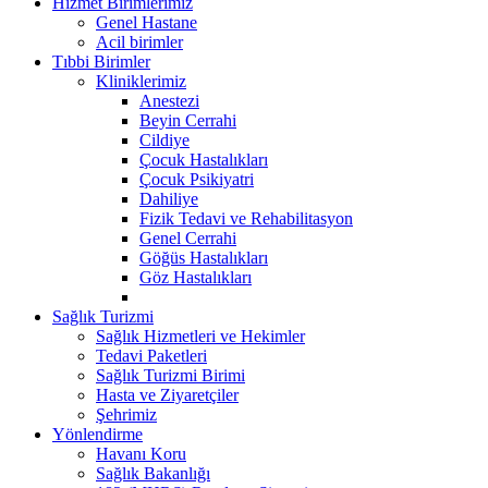
Hizmet Birimlerimiz
Genel Hastane
Acil birimler
Tıbbi Birimler
Kliniklerimiz
Anestezi
Beyin Cerrahi
Cildiye
Çocuk Hastalıkları
Çocuk Psikiyatri
Dahiliye
Fizik Tedavi ve Rehabilitasyon
Genel Cerrahi
Göğüs Hastalıkları
Göz Hastalıkları
Sağlık Turizmi
Sağlık Hizmetleri ve Hekimler
Tedavi Paketleri
Sağlık Turizmi Birimi
Hasta ve Ziyaretçiler
Şehrimiz
Yönlendirme
Havanı Koru
Sağlık Bakanlığı