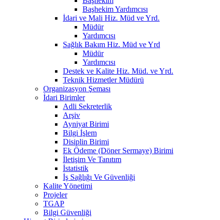
Başhekim
Başhekim Yardımcısı
İdari ve Mali Hiz. Müd ve Yrd.
Müdür
Yardımcısı
Sağlık Bakım Hiz. Müd ve Yrd
Müdür
Yardımcısı
Destek ve Kalite Hiz. Müd. ve Yrd.
Teknik Hizmetler Müdürü
Organizasyon Şeması
İdari Birimler
Adli Sekreterlik
Arşiv
Ayniyat Birimi
Bilgi İşlem
Disiplin Birimi
Ek Ödeme (Döner Sermaye) Birimi
İletişim Ve Tanıtım
İstatistik
İş Sağlığı Ve Güvenliği
Kalite Yönetimi
Projeler
TGAP
Bilgi Güvenliği