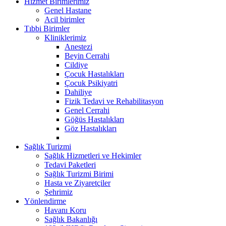
Hizmet Birimlerimiz
Genel Hastane
Acil birimler
Tıbbi Birimler
Kliniklerimiz
Anestezi
Beyin Cerrahi
Cildiye
Çocuk Hastalıkları
Çocuk Psikiyatri
Dahiliye
Fizik Tedavi ve Rehabilitasyon
Genel Cerrahi
Göğüs Hastalıkları
Göz Hastalıkları
Sağlık Turizmi
Sağlık Hizmetleri ve Hekimler
Tedavi Paketleri
Sağlık Turizmi Birimi
Hasta ve Ziyaretçiler
Şehrimiz
Yönlendirme
Havanı Koru
Sağlık Bakanlığı