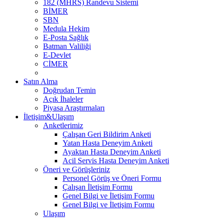
182 (MHRS) Randevu Sistemi
BİMER
SBN
Medula Hekim
E-Posta Sağlık
Batman Valiliği
E-Devlet
CİMER
Satın Alma
Doğrudan Temin
Açık İhaleler
Piyasa Araştırmaları
İletişim&Ulaşım
Anketlerimiz
Çalışan Geri Bildirim Anketi
Yatan Hasta Deneyim Anketi
Ayaktan Hasta Deneyim Anketi
Acil Servis Hasta Deneyim Anketi
Öneri ve Görüşleriniz
Personel Görüş ve Öneri Formu
Çalışan İletişim Formu
Genel Bilgi ve İletişim Formu
Genel Bilgi ve İletişim Formu
Ulaşım