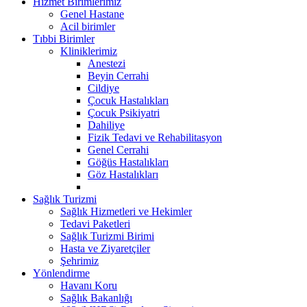
Hizmet Birimlerimiz
Genel Hastane
Acil birimler
Tıbbi Birimler
Kliniklerimiz
Anestezi
Beyin Cerrahi
Cildiye
Çocuk Hastalıkları
Çocuk Psikiyatri
Dahiliye
Fizik Tedavi ve Rehabilitasyon
Genel Cerrahi
Göğüs Hastalıkları
Göz Hastalıkları
Sağlık Turizmi
Sağlık Hizmetleri ve Hekimler
Tedavi Paketleri
Sağlık Turizmi Birimi
Hasta ve Ziyaretçiler
Şehrimiz
Yönlendirme
Havanı Koru
Sağlık Bakanlığı