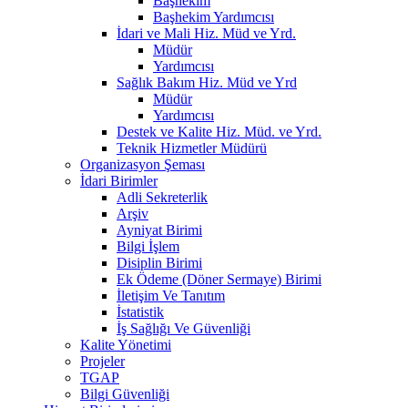
Başhekim
Başhekim Yardımcısı
İdari ve Mali Hiz. Müd ve Yrd.
Müdür
Yardımcısı
Sağlık Bakım Hiz. Müd ve Yrd
Müdür
Yardımcısı
Destek ve Kalite Hiz. Müd. ve Yrd.
Teknik Hizmetler Müdürü
Organizasyon Şeması
İdari Birimler
Adli Sekreterlik
Arşiv
Ayniyat Birimi
Bilgi İşlem
Disiplin Birimi
Ek Ödeme (Döner Sermaye) Birimi
İletişim Ve Tanıtım
İstatistik
İş Sağlığı Ve Güvenliği
Kalite Yönetimi
Projeler
TGAP
Bilgi Güvenliği